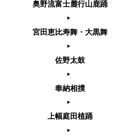
奥野流富士麓行山鹿踊
宮田恵比寿舞・大黒舞
佐野太鼓
奉納相撲
上幅庭田植踊