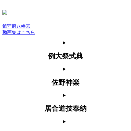
鎮守府八幡宮
動画集はこちら
例大祭式典
佐野神楽
居合道技奉納