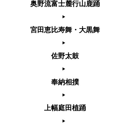
奥野流富士麓行山鹿踊
宮田恵比寿舞・大黒舞
佐野太鼓
奉納相撲
上幅庭田植踊