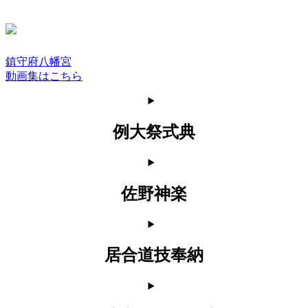
鎮守府八幡宮
動画集はこちら
例大祭式典
佐野神楽
居合道技奉納